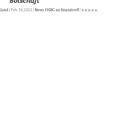
Botschaft
hland
|
Feb. 18, 2022
|
News HSBC an finanztreff
|