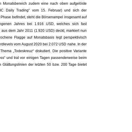
im Monatsbereich zudem eine nach oben aufgelöste
HSBC Daily Trading“ vom 15. Februar) und sich der
n Phase befindet, steht die Börsenampel insgesamt auf
ngenen Jahres bei 1.916 USD, welches sich fast
h aus dem Jahr 2011 (1.920 USD) deckt, markiert nun
rochene Flagge auf Monatsbasis legt perspektivisch
ordlevels vom August 2020 bei 2.072 USD nahe. In der
ema „Todeskreuz“ diskutiert. Die positive Variante
ross“ und trat vor einigen Tagen passenderweise beim
 Glättungslinien der letzten 50 bzw. 200 Tage bietet