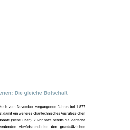
enen: Die gleiche Botschaft
s Hoch vom November vergangenen Jahres bei 1.877
t damit ein weiteres charttechnisches Ausrufezeichen
onate (siehe Chart). Zuvor hatte bereits die vierfache
erdenden Abwärtstrendlinien den grundsätzlichen