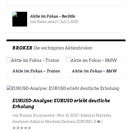
Aktie im Fokus – Bechtle
von
flatex select
|
Juli 2, 2020
BROKER
Die wichtigsten Aktienbroker
Aktie im Fokus – Traton
Aktie im Fokus – BMW
EURUSD-Analyse: EURUSD erlebt deutliche
Erholung
von
Roman Krutyanskiy
|
Nov. 16, 2022
|
Admiral Markets
,
Analysen Admiral Markets
,
Devisen
,
EURUSD
|
0
|