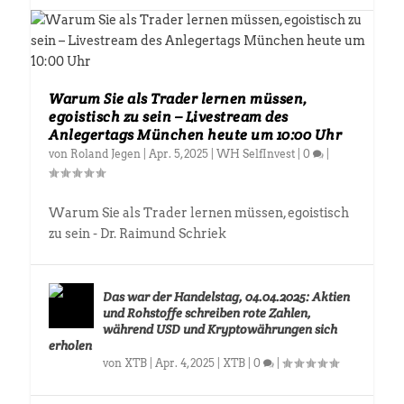
Warum Sie als Trader lernen müssen,
egoistisch zu sein – Livestream des
Anlegertags München heute um 10:00 Uhr
von
Roland Jegen
|
Apr. 5, 2025
|
WH SelfInvest
|
0
|
Warum Sie als Trader lernen müssen, egoistisch
zu sein - Dr. Raimund Schriek
Das war der Handelstag, 04.04.2025: Aktien
und Rohstoffe schreiben rote Zahlen,
während USD und Kryptowährungen sich
erholen
von
XTB
|
Apr. 4, 2025
|
XTB
|
0
|