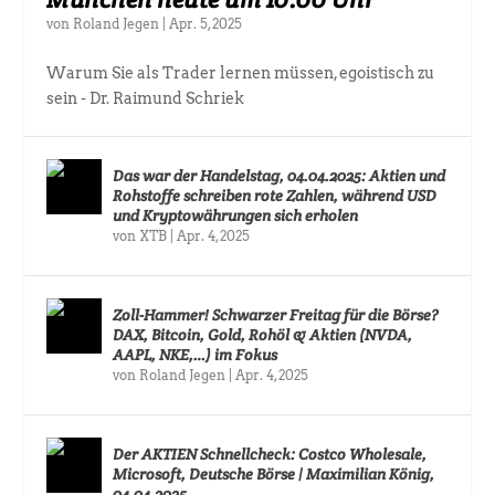
von
Roland Jegen
|
Apr. 5, 2025
Warum Sie als Trader lernen müssen, egoistisch zu
sein - Dr. Raimund Schriek
Das war der Handelstag, 04.04.2025: Aktien und
Rohstoffe schreiben rote Zahlen, während USD
und Kryptowährungen sich erholen
von
XTB
|
Apr. 4, 2025
Zoll-Hammer! Schwarzer Freitag für die Börse?
DAX, Bitcoin, Gold, Rohöl & Aktien (NVDA,
AAPL, NKE,…) im Fokus
von
Roland Jegen
|
Apr. 4, 2025
Der AKTIEN Schnellcheck: Costco Wholesale,
Microsoft, Deutsche Börse | Maximilian König,
04.04.2025