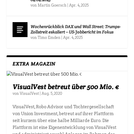
von
Martin Goersch
|
Apr. 4, 2025
Wochenrückblick DAX und Wall Street: Trumps-
Zollstreit eskaliert – US-Jobbericht im Fokus
von
Timo Emden
|
Apr. 4, 2025
EXTRA MAGAZIN
VisualVest betreut über 500 Mio. €
von
VisualVest
|
Aug. 5, 2020
VisualVest, Robo Advisor und Tochtergesellschaft
von Union Investment, betreut auf ihrer Plattform
seit kurzem über eine halbe Milliarde Euro. Die
Plattform ist eine Eigenentwicklung von VisualVest