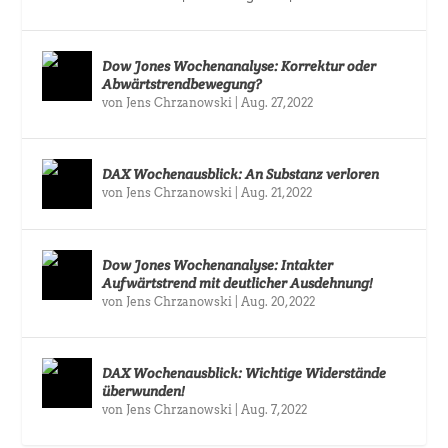
Dow Jones Wochenanalyse: Korrektur oder
Abwärtstrendbewegung?
von
Jens Chrzanowski
|
Aug. 27, 2022
DAX Wochenausblick: An Substanz verloren
von
Jens Chrzanowski
|
Aug. 21, 2022
Dow Jones Wochenanalyse: Intakter
Aufwärtstrend mit deutlicher Ausdehnung!
von
Jens Chrzanowski
|
Aug. 20, 2022
DAX Wochenausblick: Wichtige Widerstände
überwunden!
von
Jens Chrzanowski
|
Aug. 7, 2022