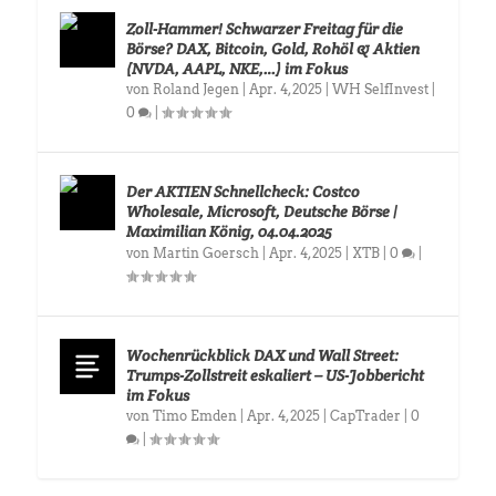
Zoll-Hammer! Schwarzer Freitag für die
Börse? DAX, Bitcoin, Gold, Rohöl & Aktien
(NVDA, AAPL, NKE,…) im Fokus
von
Roland Jegen
|
Apr. 4, 2025
|
WH SelfInvest
|
0
|
Der AKTIEN Schnellcheck: Costco
Wholesale, Microsoft, Deutsche Börse |
Maximilian König, 04.04.2025
von
Martin Goersch
|
Apr. 4, 2025
|
XTB
|
0
|
Wochenrückblick DAX und Wall Street:
Trumps-Zollstreit eskaliert – US-Jobbericht
im Fokus
von
Timo Emden
|
Apr. 4, 2025
|
CapTrader
|
0
|