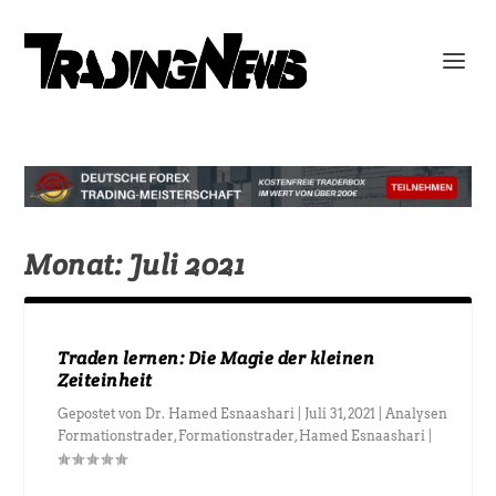
Monat:
Juli 2021
Traden lernen: Die Magie der kleinen
Zeiteinheit
Gepostet von
Dr. Hamed Esnaashari
|
Juli 31, 2021
|
Analysen
Formationstrader
,
Formationstrader
,
Hamed Esnaashari
|