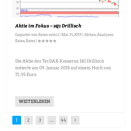
Aktie im Fokus – 1&1 Drillisch
Gepostet von
flatex select
|
Mai 31, 2019
|
Aktien
,
Analysen
flatex
,
flatex
|
Die Aktie des TecDAX-Konzerns 1&1 Drillisch
notierte am 09. Januar 2018 auf einem Hoch von
72,95 Euro.
WEITERLESEN
1
2
3
…
44