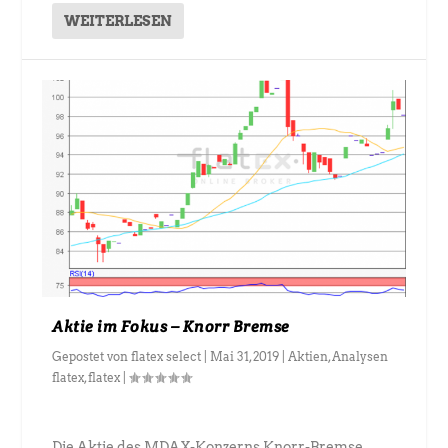
WEITERLESEN
Aktie im Fokus – Knorr Bremse
Gepostet von
flatex select
|
Mai 31, 2019
|
Aktien
,
Analysen
flatex
,
flatex
|
Die Aktie des MDAX-Konzerns Knorr-Bremse