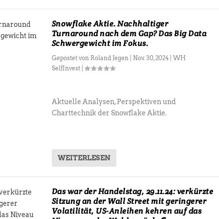
Snowflake Aktie. Nachhaltiger
Turnaround nach dem Gap? Das Big Data
Schwergewicht im Fokus.
Gepostet von
Roland Jegen
|
Nov. 30, 2024
|
WH
SelfInvest
|
Aktuelle Analysen, Perspektiven und
Charttechnik der Snowflake Aktie.
WEITERLESEN
Das war der Handelstag, 29.11.24: verkürzte
Sitzung an der Wall Street mit geringerer
Volatilität, US-Anleihen kehren auf das