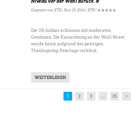
Niveau vor der Wahl zurück 📄
Gepostet von
XTB
|
Nov. 29, 2024
|
XTB
|
Die US-Indizes schlossen mit moderaten
Gewinnen. Die Kassasitzung an der Wall Street
wurde heute aufgrund des gestrigen
Thanksgiving-Feiertags verkürzt.
WEITERLESEN
1
2
3
…
35