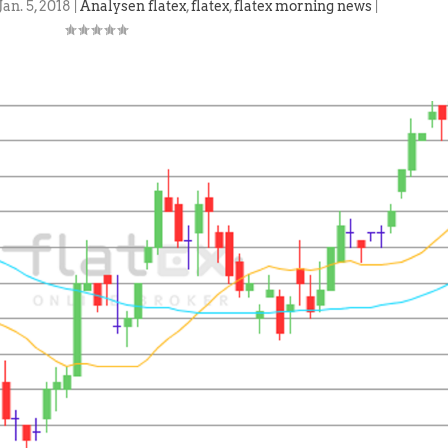
Jan. 5, 2018
|
Analysen flatex
,
flatex
,
flatex morning news
|