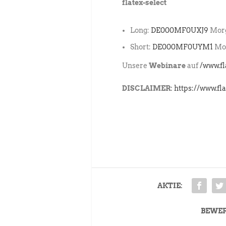
flatex-select
Long:
DE000MF0UXJ9
Morg
Short:
DE000MF0UYM1
Mor
Unsere
Webinare
auf
/www.f
DISCLAIMER:
https://www.fl
AKTIE:
BEWE