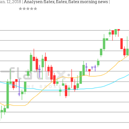
Jan. 12, 2018
|
Analysen flatex
,
flatex
,
flatex morning news
|