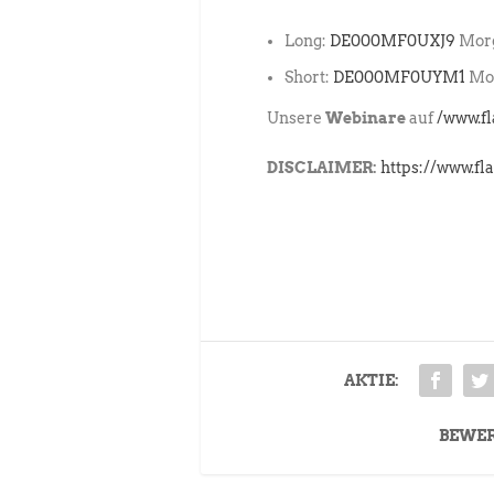
Long:
DE000MF0UXJ9
Morg
Short:
DE000MF0UYM1
Mor
Unsere
Webinare
auf
/www.f
DISCLAIMER:
https://www.fl
AKTIE:
BEWE