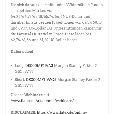
Die sich daraus zu ermittelnden Widerstände fänden
sich bei den Marken von
64,26/64,72/65,18/65,74/66,66 US-Dollar und
darüber hinaus bei den Projektionen von 67,57/68,13
und 69,05 US-Dollar. Die Unterstützungen kämen für
die Bären als Kursziel in Frage. Diese lägen bei
62,78/61,86 und 61,29 US-Dollar bereit.
flatex-select
Long:
DE000MF1JVA3
Morgan Stanley Faktor 2
GSCI WTI
Short:
DE000MF1JWG8
Morgan Stanley Faktor 2
GSCI WTI
Unsere
Webinare
auf
/www.flatex.de/akademie/webinare/
DISCLAIMER:
https://www.flatex.de/online-