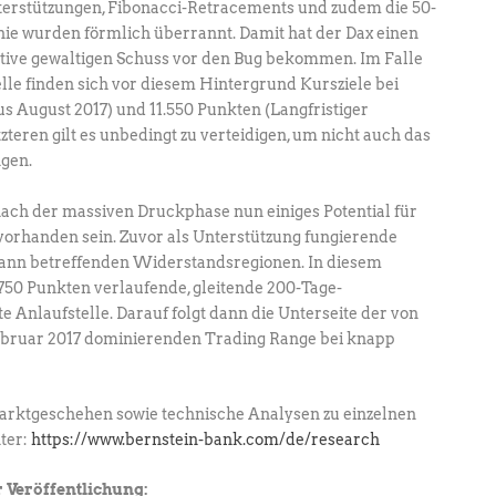
nterstützungen, Fibonacci-Retracements und zudem die 50-
nie wurden förmlich überrannt. Damit hat der Dax einen
tive gewaltigen Schuss vor den Bug bekommen. Im Falle
le finden sich vor diesem Hintergrund Kursziele bei
us August 2017) und 11.550 Punkten (Langfristiger
zteren gilt es unbedingt zu verteidigen, um nicht auch das
ngen.
nach der massiven Druckphase nun einiges Potential für
vorhanden sein. Zuvor als Unterstützung fungierende
dann betreffenden Widerstandsregionen. In diesem
.750 Punkten verlaufende, gleitende 200-Tage-
e Anlaufstelle. Darauf folgt dann die Unterseite der von
ebruar 2017 dominierenden Trading Range bei knapp
ktgeschehen sowie technische Analysen zu einzelnen
nter:
https://www.bernstein-bank.com/de/research
 Veröffentlichung: