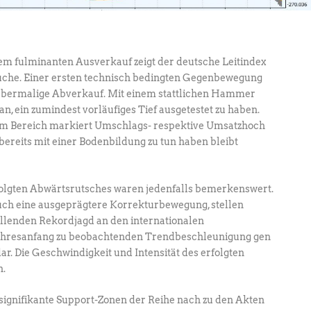
dem fulminanten Ausverkauf zeigt der deutsche Leitindex
suche. Einer ersten technisch bedingten Gegenbewegung
 abermalige Abverkauf. Mit einem stattlichen Hammer
an, ein zumindest vorläufiges Tief ausgetestet zu haben.
sem Bereich markiert Umschlags- respektive Umsatzhoch
h bereits mit einer Bodenbildung zu tun haben bleibt
lgten Abwärtsrutsches waren jedenfalls bemerkenswert.
uch eine ausgeprägtere Korrekturbewegung, stellen
ollenden Rekordjagd an den internationalen
Jahresanfang zu beobachtenden Trendbeschleunigung gen
. Die Geschwindigkeit und Intensität des erfolgten
n.
signifikante Support-Zonen der Reihe nach zu den Akten