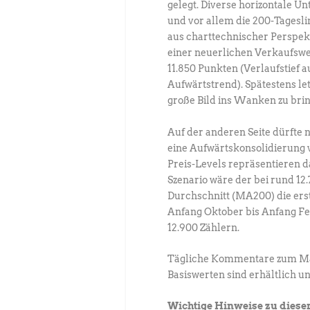
gelegt. Diverse horizontale U
und vor allem die 200-Tagesli
aus charttechnischer Perspek
einer neuerlichen Verkaufswel
11.850 Punkten (Verlaufstief a
Aufwärtstrend). Spätestens let
große Bild ins Wanken zu bri
Auf der anderen Seite dürfte 
eine Aufwärtskonsolidierung 
Preis-Levels repräsentieren 
Szenario wäre der bei rund 12
Durchschnitt (MA200) die erst
Anfang Oktober bis Anfang F
12.900 Zählern.
Tägliche Kommentare zum Mar
Basiswerten sind erhältlich u
Wichtige Hinweise zu dieser