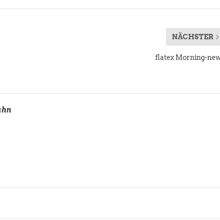
NÄCHSTER
flatex Morning-ne
uhn