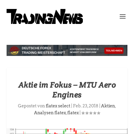
Aktie im Fokus – MTU Aero
Engines
Gepostet von
flatex select
|
Feb. 23, 2018
|
Aktien
,
Analysen flatex
,
flatex
|