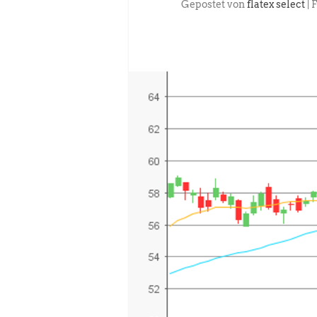
Gepostet von
flatex select
|
F