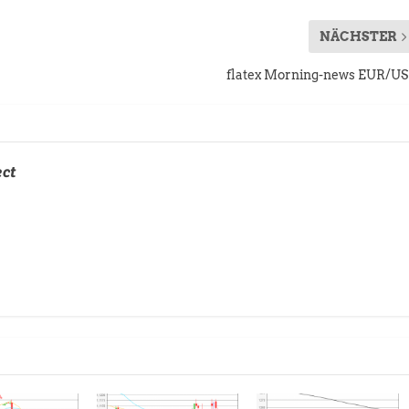
NÄCHSTER
flatex Morning-news EUR/U
ect