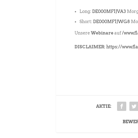
Long:
DE000MF1JVA3
Morga
Short:
DE000MF1JWG8
Mor
Unsere
Webinare
auf
/www.f
DISCLAIMER:
https://www.fl
AKTIE:
BEWE