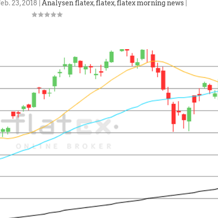
eb. 23, 2018
|
Analysen flatex
,
flatex
,
flatex morning news
|