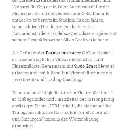
Dr. Hamed Esnaashari
ist Humanmediziner und
Facharzt für Chirurgie. ­Seine Leidenschaft für die
Finanzmärkte mit dem Schwerpunkt Edel­metalle
entdeckte er bereits im Studium. In den Jahren
seines aktiven Handels entwickelte er das
Formationstrader-Handelssystem, dass er später mit
seinem Geschäftspartner Silvio Graß verfeinerte.
Als Gründer der
Formationstrader
GbR analysiert
er in seinen täglichen ­Videos die Rohstoff-, und
Finanzmärkte. Gemeinsam mit
Silvio Grass
­bietet er
privaten und institutionellen Börsenteilnehmer ein
Investment- und ­Trading-Coaching.
Neben seinen Tätigkeiten an den Finanzmärkten ist
er Mitbegründer und Finanzleiter der in Hong Kong
ansässigen Firma „LTB Limited“, die eine neuartige
Traingsbox inklusive Curriculum für Studierende
und Chirurgen/-innen in der Weiterbildung
produziert.