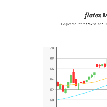
flatex 
Gepostet von
flatex select
|
M