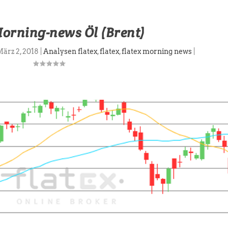
Morning-news Öl (Brent)
ärz 2, 2018
|
Analysen flatex
,
flatex
,
flatex morning news
|