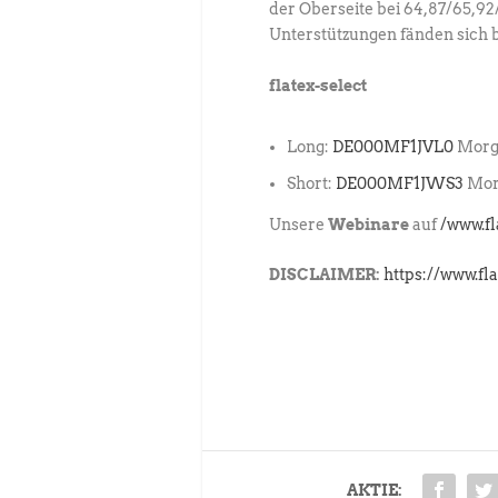
der Oberseite bei 64,87/65,9
Unterstützungen fänden sich b
flatex-select
Long:
DE000MF1JVL0
Morga
Short:
DE000MF1JWS3
Morg
Unsere
Webinare
auf
/www.f
DISCLAIMER:
https://www.fl
AKTIE: