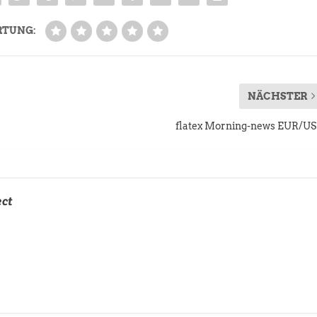
RTUNG:
NÄCHSTER
flatex Morning-news EUR/U
ect