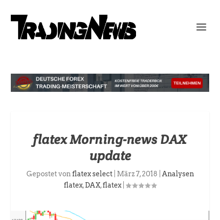
flatex Morning-news DAX
update
Gepostet von
flatex select
|
März 7, 2018
|
Analysen
flatex
,
DAX
,
flatex
|