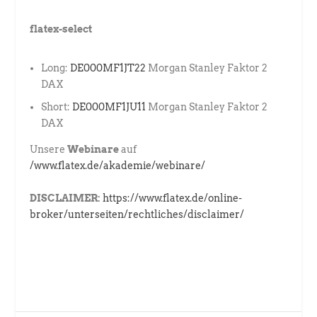
flatex-select
Long:
DE000MF1JT22
Morgan Stanley Faktor 2
DAX
Short:
DE000MF1JU11
Morgan Stanley Faktor 2
DAX
Unsere
Webinare
auf
/www.flatex.de/akademie/webinare/
DISCLAIMER:
https://www.flatex.de/online-
broker/unterseiten/rechtliches/disclaimer/