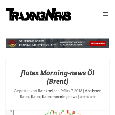
flatex Morning-news Öl
(Brent)
Gepostet von
flatex select
|
März 7, 2018
|
Analysen
flatex
,
flatex
,
flatex morning news
|