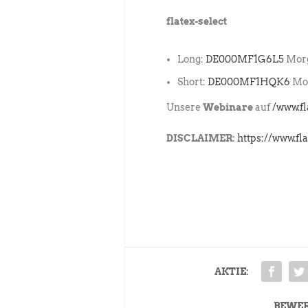
flatex-select
Long:
DE000MF1G6L5
Morg
Short:
DE000MF1HQK6
Mor
Unsere
Webinare
auf
/www.f
DISCLAIMER:
https://www.fl
AKTIE:
BEWE