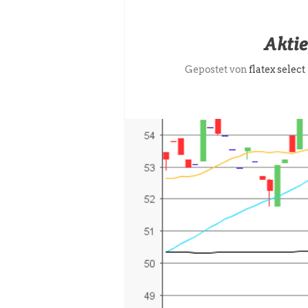
Aktie
Gepostet von
flatex select