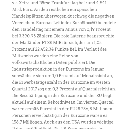
via Xetra und Börse Frankfurt lag bei rund 4,541
Mrd. Euro. An den restlichen europäischen
Handelsplätzen überwogen durchweg die negativen
Vorzeichen. Europas Leitindex EuroStoxx50 beendete
den Handelstag mit einem Minus von 0,19 Prozent
bei 3.390,98 Zählern. Die rote Laterne beanspruchte
der Mailänder FTSE MIB für sich, der um 1,05
Prozent auf 22.452,34 Punkte fiel. Im Verlauf des
Mittwochs wurden eine Reihe von
volkswirtschaftlichen Daten publiziert. Die
Industrieproduktion in der Eurozone im Januar
schwächste sich um 1,0 Prozent auf Monatssicht ab,
die Erwerbstätigenzahl in der Eurozone im vierten
Quartal 2017 zog um 0,3 Prozent auf Quartalssicht an.
Die Beschäftigung in der Eurozone und der EU liegt
aktuell auf einem Rekordniveau. Im vierten Quartal
waren gemäß Eurostat in der EU28 236,8 Millionen
Personen erwerbstätig, in der Eurozone waren es
156,7 Millionen. Auch aus den USA wurden wichtige
Daten veröffentlicht. Die US-Erzeugerpreise im