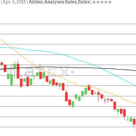
|
Apr. 4, 2018
|
Aktien
,
Analysen flatex
,
flatex
|