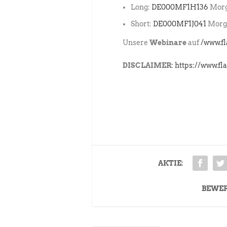
Long:
DE000MF1H136
Morg
Short:
DE000MF1J041
Morga
Unsere
Webinare
auf
/www.f
DISCLAIMER:
https://www.fl
AKTIE:
BEWE