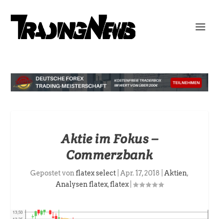
Aktie im Fokus –
Commerzbank
Gepostet von
flatex select
|
Apr. 17, 2018
|
Aktien
,
Analysen flatex
,
flatex
|