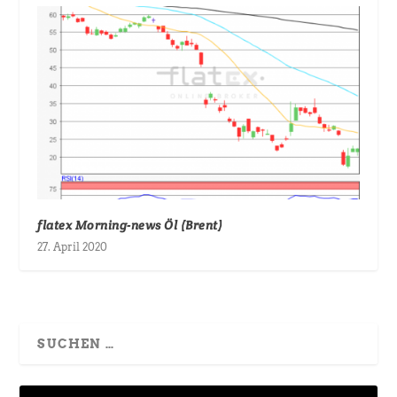
flatex Morning-news Öl (Brent)
27. April 2020