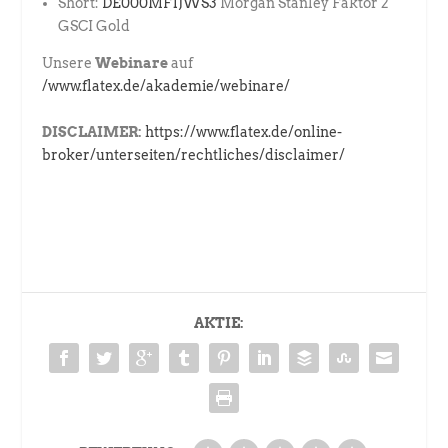
Short:
DE000MF1JWS3
Morgan Stanley Faktor 2
GSCI Gold
Unsere
Webinare
auf
/www.flatex.de/akademie/webinare/
DISCLAIMER:
https://www.flatex.de/online-
broker/unterseiten/rechtliches/disclaimer/
AKTIE: