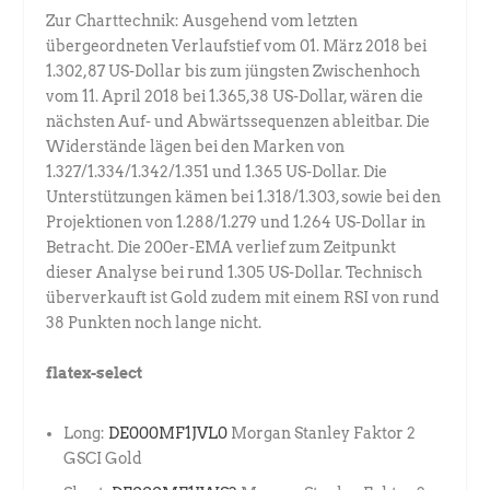
Zur Charttechnik: Ausgehend vom letzten
übergeordneten Verlaufstief vom 01. März 2018 bei
1.302,87 US-Dollar bis zum jüngsten Zwischenhoch
vom 11. April 2018 bei 1.365,38 US-Dollar, wären die
nächsten Auf- und Abwärtssequenzen ableitbar. Die
Widerstände lägen bei den Marken von
1.327/1.334/1.342/1.351 und 1.365 US-Dollar. Die
Unterstützungen kämen bei 1.318/1.303, sowie bei den
Projektionen von 1.288/1.279 und 1.264 US-Dollar in
Betracht. Die 200er-EMA verlief zum Zeitpunkt
dieser Analyse bei rund 1.305 US-Dollar. Technisch
überverkauft ist Gold zudem mit einem RSI von rund
38 Punkten noch lange nicht.
flatex-select
Long:
DE000MF1JVL0
Morgan Stanley Faktor 2
GSCI Gold