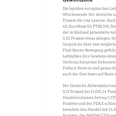
Die liquiden europäischen Lei
Wochenende. Der deutsche Lei
Prozent die rote Laterne. Doc
40, EuroStoxx 50, FTSE 100, I
der in Mailand gehandelte ita
0,52 Prozent etwas zulegen. De
Gespräche über eine möglich
Fünf-Sterne-Bewegung geführt
Leitindizes ihre Gewinne ein
Verbraucherpreise bedeuteten 
Federal Reserve und genau die
auch der Dow Jones auf Basis 
Der Deutsche Aktienindex be
0,17 Prozent bei 13.001,24 Pun
Handelsvolumen betrug 3,371 
Punkten und der FDAX schloss
beendete den Handel mit 24.83
Punkten. Der NASDAQ 100 noti