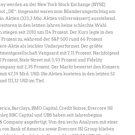
any werden an der New York Stock Exchange (NYSE)
bol „DE“. Insgesamt waren zum Bilanzierungsstichtag am
io. Aktien (323,3 Mio. Aktien vollverwässert) ausstehend.
 Investoren in den letzten Jahren keine schlechte Wahl
 stiegen seit 2010 um 114 Prozent. Der Kurs legte in den
7 Prozent zu, während der S&P 500 rund 66 Prozent
eere-Aktie als leichter Underperformer. Der größte
estmentgesellschaft Vanguard mit 7,11 Prozent. Nachfolgend
 Prozent, State Street mit 3,93 Prozent und Fidelity
pany mit 2,35 Prozent. Der Markt bewertet den Konzern
it 47,19 Mrd. USD. Die Aktien kosteten in den letzten 52
d 111,12 USD im Tief.
ica, Barclays, BMO Capital, Credit Suisse, Evercore ISI
ley, RBC Capital und UBS haben seit Jahresbeginn
 & Company angefertigt. Von den sechs Analysen mit einer
n von Bank of America sowie Evercore ISI Group blieben