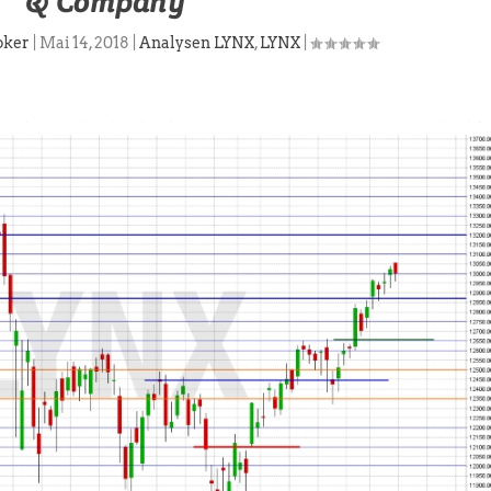
& Company
oker
|
Mai 14, 2018
|
Analysen LYNX
,
LYNX
|