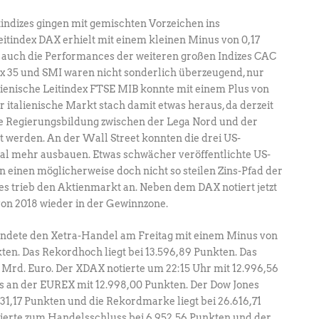
tindizes gingen mit gemischten Vorzeichen ins
tindex DAX erhielt mit einem kleinen Minus von 0,17
h auch die Performances der weiteren großen Indizes CAC
bex 35 und SMI waren nicht sonderlich überzeugend, nur
lienische Leitindex FTSE MIB konnte mit einem Plus von
r italienische Markt stach damit etwas heraus, da derzeit
e Regierungsbildung zwischen der Lega Nord und der
 werden. An der Wall Street konnten die drei US-
mal mehr ausbauen. Etwas schwächer veröffentlichte US-
einen möglicherweise doch nicht so steilen Zins-Pfad der
s trieb den Aktienmarkt an. Neben dem DAX notiert jetzt
von 2018 wieder in der Gewinnzone.
endete den Xetra-Handel am Freitag mit einem Minus von
kten. Das Rekordhoch liegt bei 13.596,89 Punkten. Das
Mrd. Euro. Der XDAX notierte um 22:15 Uhr mit 12.996,56
 an der EUREX mit 12.998,00 Punkten. Der Dow Jones
1,17 Punkten und die Rekordmarke liegt bei 26.616,71
erte zum Handelsschluss bei 6.952,56 Punkten und der