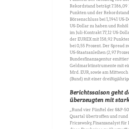
Rekordstand beträgt 7.186,09 P
Punkten und der Rekordstand l
Börsenschluss bei 1,1941 US-D
US-Dollar zu haben und Rohöl
im Juli-Kontrakt 77,12 US-Dol
der EUREX mit 158,92 Punkten.
bei 0,55 Prozent. Der Spread
US-Staatsanleihen (2,97 Prozen
Bundesfinanzagentur emittie
Geldmarktinstrumente mit ei
Mrd. EUR, sowie am Mittwoch
(Bund) mit einer dreißigjähri
Berichtssaison geht 
überzeugten mit star
„Rund vier Fünftel der S&P-5
Quartal übertroffen und rund 
Friczewsky, Finanzanalyst fü