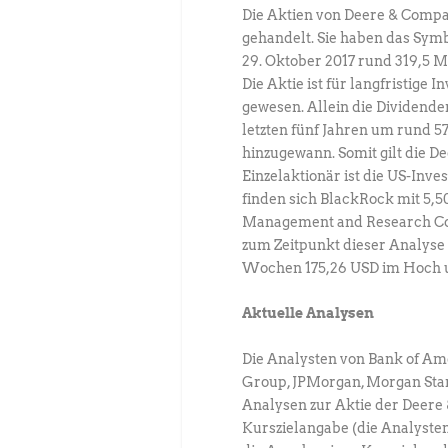
Die Aktien von Deere & Comp
gehandelt. Sie haben das Sym
29. Oktober 2017 rund 319,5 M
Die Aktie ist für langfristige
gewesen. Allein die Dividenden
letzten fünf Jahren um rund 5
hinzugewann. Somit gilt die D
Einzelaktionär ist die US-Inv
finden sich BlackRock mit 5,50
Management and Research Com
zum Zeitpunkt dieser Analyse m
Wochen 175,26 USD im Hoch un
Aktuelle Analysen
Die Analysten von Bank of Amer
Group, JPMorgan, Morgan Stan
Analysen zur Aktie der Deere
Kurszielangabe (die Analyste