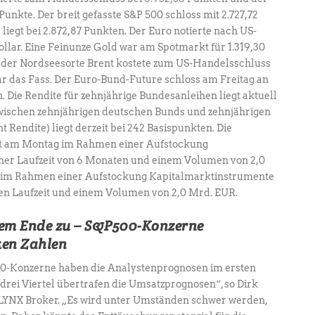
unkte. Der breit gefasste S&P 500 schloss mit 2.727,72
iegt bei 2.872,87 Punkten. Der Euro notierte nach US-
ollar. Eine Feinunze Gold war am Spotmarkt für 1.319,30
 der Nordseesorte Brent kostete zum US-Handelsschluss
lar das Fass. Der Euro-Bund-Future schloss am Freitag an
 Die Rendite für zehnjährige Bundesanleihen liegt aktuell
 zwischen zehnjährigen deutschen Bunds und zehnjährigen
t Rendite) liegt derzeit bei 242 Basispunkten. Die
rt am Montag im Rahmen einer Aufstockung
ner Laufzeit von 6 Monaten und einem Volumen von 2,0
 im Rahmen einer Aufstockung Kapitalmarktinstrumente
gen Laufzeit und einem Volumen von 2,0 Mrd. EUR.
dem Ende zu – S&P500-Konzerne
ken Zahlen
00-Konzerne haben die Analystenprognosen im ersten
drei Viertel übertrafen die Umsatzprognosen“, so Dirk
r LYNX Broker. „Es wird unter Umständen schwer werden,