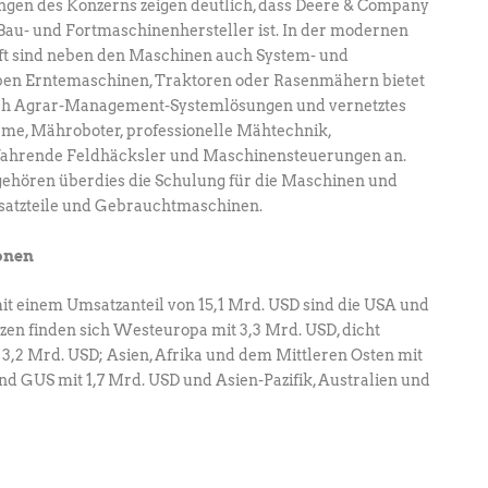
ungen des Konzerns zeigen deutlich, dass Deere & Company
Bau- und Fortmaschinenhersteller ist. In der modernen
aft sind neben den Maschinen auch System- und
eben Erntemaschinen, Traktoren oder Rasenmähern bietet
ch Agrar-Management-Systemlösungen und vernetztes
e, Mähroboter, professionelle Mähtechnik,
tfahrende Feldhäcksler und Maschinensteuerungen an.
ehören überdies die Schulung für die Maschinen und
satzteile und Gebrauchtmaschinen.
onen
it einem Umsatzanteil von 15,1 Mrd. USD sind die USA und
zen finden sich Westeuropa mit 3,3 Mrd. USD, dicht
 3,2 Mrd. USD; Asien, Afrika und dem Mittleren Osten mit
nd GUS mit 1,7 Mrd. USD und Asien-Pazifik, Australien und