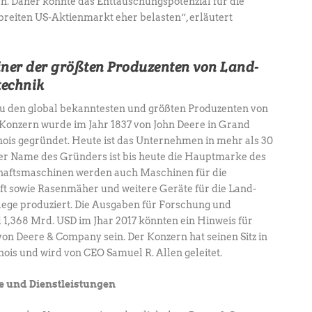
en. Daher könnte das Enttäuschungspotenzial für die
breiten US-Aktienmarkt eher belasten“, erläutert
ner der größten Produzenten von Land-
technik
u den global bekanntesten und größten Produzenten von
 Konzern wurde im Jahr 1837 von John Deere in Grand
nois gegründet. Heute ist das Unternehmen in mehr als 30
Der Name des Gründers ist bis heute die Hauptmarke des
haftsmaschinen werden auch Maschinen für die
ft sowie Rasenmäher und weitere Geräte für die Land-
lege produziert. Die Ausgaben für Forschung und
 1,368 Mrd. USD im Jhar 2017 könnten ein Hinweis für
von Deere & Company sein. Der Konzern hat seinen Sitz in
nois und wird von CEO Samuel R. Allen geleitet.
 und Dienstleistungen