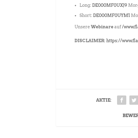
Long:
DE000MF0UXJ9
Morg
Short:
DE000MF0UYM1
Mor
Unsere
Webinare
auf
/www.f
DISCLAIMER:
https://www.fl
AKTIE:
BEWE