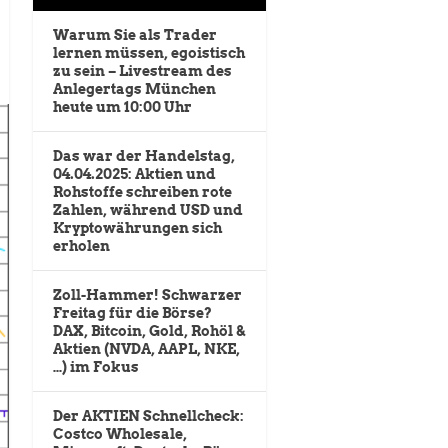
Warum Sie als Trader
lernen müssen, egoistisch
zu sein – Livestream des
Anlegertags München
heute um 10:00 Uhr
Das war der Handelstag,
04.04.2025: Aktien und
Rohstoffe schreiben rote
Zahlen, während USD und
Kryptowährungen sich
erholen
Zoll-Hammer! Schwarzer
Freitag für die Börse?
DAX, Bitcoin, Gold, Rohöl &
Aktien (NVDA, AAPL, NKE,
…) im Fokus
Der AKTIEN Schnellcheck:
Costco Wholesale,