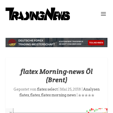
flatex Morning-news Öl
(Brent)
Gepostet von
flatex select
|
Mai 25, 2018
|
Analysen
flatex
,
flatex
,
flatex morning news
|