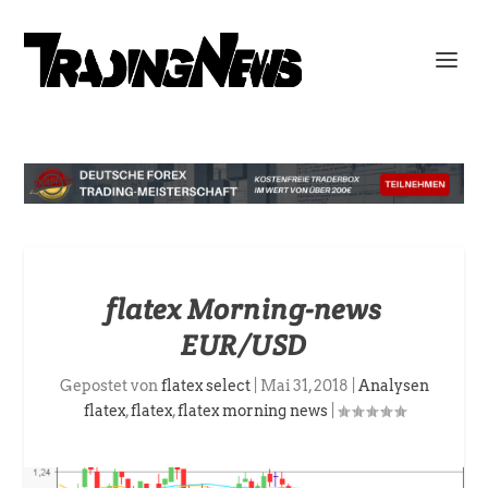
flatex Morning-news
EUR/USD
Gepostet von
flatex select
|
Mai 31, 2018
|
Analysen
flatex
,
flatex
,
flatex morning news
|