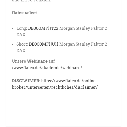
flatex-select
Long:
DE000MF1JT22
Morgan Stanley Faktor 2
DAX
Short:
DE000MF1JU11
Morgan Stanley Faktor 2
DAX
Unsere
Webinare
auf
/www.flatex.de/akademie/webinare/
DISCLAIMER:
https://www.flatex.de/online-
broker/unterseiten/rechtliches/disclaimer/