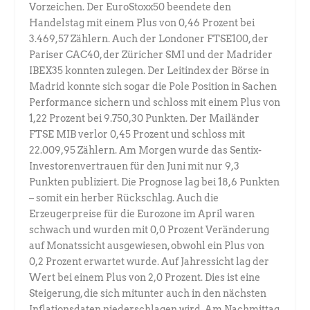
Vorzeichen. Der EuroStoxx50 beendete den
Handelstag mit einem Plus von 0,46 Prozent bei
3.469,57 Zählern. Auch der Londoner FTSE100, der
Pariser CAC40, der Züricher SMI und der Madrider
IBEX35 konnten zulegen. Der Leitindex der Börse in
Madrid konnte sich sogar die Pole Position in Sachen
Performance sichern und schloss mit einem Plus von
1,22 Prozent bei 9.750,30 Punkten. Der Mailänder
FTSE MIB verlor 0,45 Prozent und schloss mit
22.009,95 Zählern. Am Morgen wurde das Sentix-
Investorenvertrauen für den Juni mit nur 9,3
Punkten publiziert. Die Prognose lag bei 18,6 Punkten
– somit ein herber Rückschlag. Auch die
Erzeugerpreise für die Eurozone im April waren
schwach und wurden mit 0,0 Prozent Veränderung
auf Monatssicht ausgewiesen, obwohl ein Plus von
0,2 Prozent erwartet wurde. Auf Jahressicht lag der
Wert bei einem Plus von 2,0 Prozent. Dies ist eine
Steigerung, die sich mitunter auch in den nächsten
Inflationsdaten niederschlagen wird. Am Nachmittag