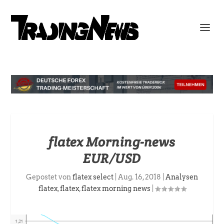
flatex Morning-news
EUR/USD
Gepostet von
flatex select
|
Aug. 16, 2018
|
Analysen
flatex
,
flatex
,
flatex morning news
|