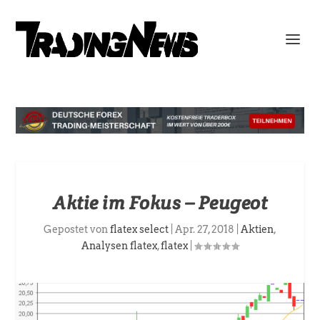
Aktie im Fokus – Peugeot
Gepostet von
flatex select
|
Apr. 27, 2018
|
Aktien
,
Analysen flatex
,
flatex
|