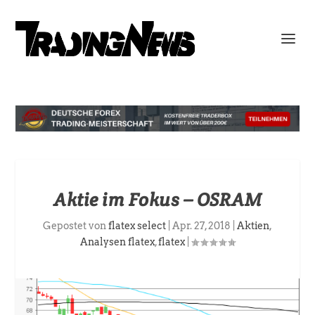
Aktie im Fokus – OSRAM
Gepostet von
flatex select
|
Apr. 27, 2018
|
Aktien
,
Analysen flatex
,
flatex
|