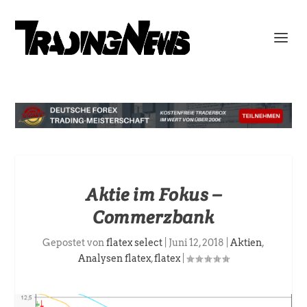
Aktie im Fokus –
Commerzbank
Gepostet von
flatex select
|
Juni 12, 2018
|
Aktien
,
Analysen flatex
,
flatex
|