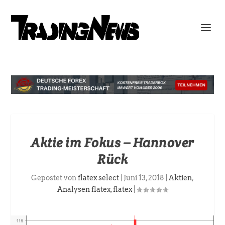
Aktie im Fokus – Hannover
Rück
Gepostet von
flatex select
|
Juni 13, 2018
|
Aktien
,
Analysen flatex
,
flatex
|