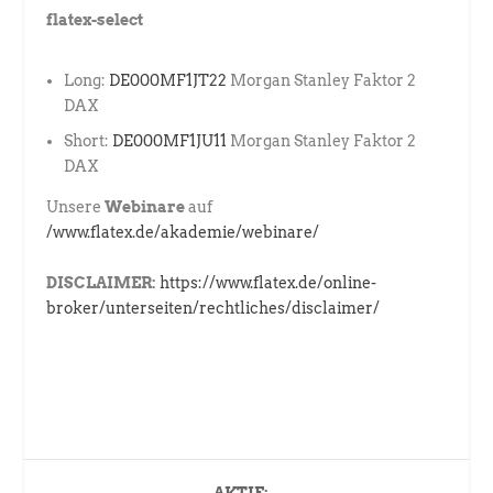
flatex-select
Long:
DE000MF1JT22
Morgan Stanley Faktor 2
DAX
Short:
DE000MF1JU11
Morgan Stanley Faktor 2
DAX
Unsere
Webinare
auf
/www.flatex.de/akademie/webinare/
DISCLAIMER:
https://www.flatex.de/online-
broker/unterseiten/rechtliches/disclaimer/