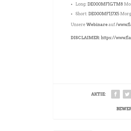
Long:
DE000MF1GTM8
Mor
Short:
DE000MF1J7X5
Morga
Unsere
Webinare
auf
/www.f
DISCLAIMER:
https://www.fl
AKTIE:
BEWE