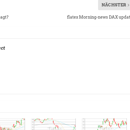
NÄCHSTER
sagt?
flatex Morning-news DAX upda
ect