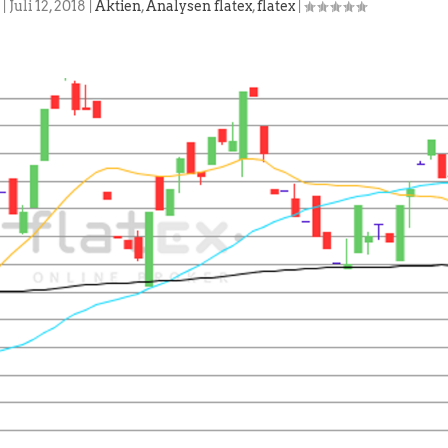
|
Juli 12, 2018
|
Aktien
,
Analysen flatex
,
flatex
|