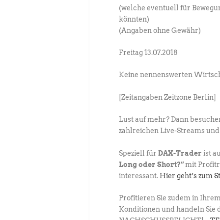
(welche eventuell für Bewegu
könnten)
(Angaben ohne Gewähr)
Freitag 13.07.2018
Keine nennenswerten Wirtsch
[Zeitangaben Zeitzone Berlin]
Lust auf mehr? Dann besuche
zahlreichen Live-Streams und
Speziell für
DAX-Trader
ist a
Long oder Short?“
mit Profi
interessant.
Hier geht’s zum S
Profitieren Sie zudem in Ihre
Konditionen und handeln Sie 