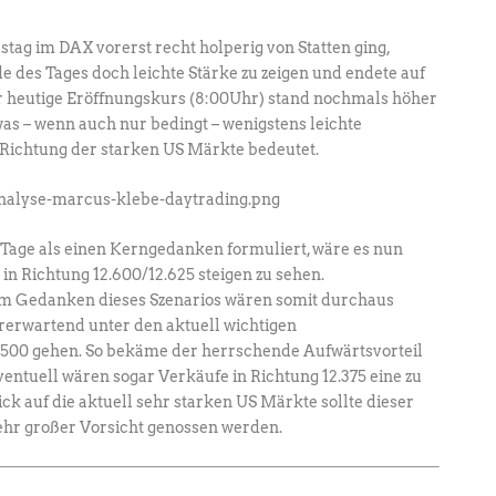
ag im DAX vorerst recht holperig von Statten ging,
e des Tages doch leichte Stärke zu zeigen und endete auf
 heutige Eröffnungskurs (8:00Uhr) stand nochmals höher
was – wenn auch nur bedingt – wenigstens leichte
 Richtung der starken US Märkte bedeutet.
Tage als einen Kerngedanken formuliert, wäre es nun
in Richtung 12.600/12.625 steigen zu sehen.
m Gedanken dieses Szenarios wären somit durchaus
ererwartend unter den aktuell wichtigen
.500 gehen. So bekäme der herrschende Aufwärtsvorteil
entuell wären sogar Verkäufe in Richtung 12.375 eine zu
ck auf die aktuell sehr starken US Märkte sollte dieser
ehr großer Vorsicht genossen werden.