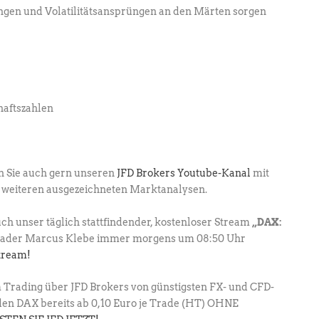
ngen und Volatilitätsansprüngen an den Märten sorgen
aftszahlen
n Sie auch gern unseren
JFD Brokers Youtube-Kanal
mit
 weiteren ausgezeichneten Marktanalysen.
uch unser täglich stattfindender, kostenloser Stream
„DAX:
trader Marcus Klebe immer morgens um 08:50 Uhr
tream!
m Trading über JFD Brokers von günstigsten FX- und CFD-
den DAX bereits ab 0,10 Euro je Trade (HT) OHNE