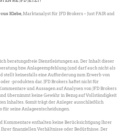
STEN SIE JFD JETZT!
cus Klebe
, Marktanalyst für JFD Brokers – Just FAIR and
ich beratungsfreie Dienstleistungen an. Der Inhalt dieser
beratung bzw. Anlageempfehlung (und darf auch nicht als
d stellt keinesfalls eine Aufforderung zum Erwerb von
oder -produkten dar. JFD Brokers haftet nicht für
e Kommentare und Aussagen auf Analysen von JFD Brokers
und übernimmt keine Gewähr in Bezug auf Vollständigkeit
ten Inhaltes. Somit trägt der Anleger ausschließlich
ko für seine Anlageentscheidungen.
nd Kommentare enthalten keine Berücksichtigung Ihrer
, Ihrer finanziellen Verhältnisse oder Bedürfnisse. Der