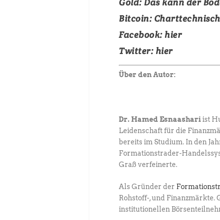
Gold
: Das kann der Bod
Bitcoin:
Charttechnisch
Facebook:
hier
Twitter:
hier
Über den Autor:
Dr. Hamed Esnaashari
ist H
Leidenschaft für die Finanzm
bereits im Studium. In den Ja
Formationstrader-Handelssyst
Graß verfeinerte.
Als Gründer der
Formationst
Rohstoff-, und Finanzmärkte
institutionellen Börsenteilne