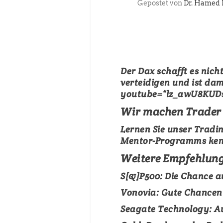
Gepostet von
Dr. Hamed 
Der Dax schafft es nich
verteidigen und ist da
youtube=“lz_awU8KUDs
Wir machen Trader 
Lernen Sie unser Trad
Mentor-Programms ke
Weitere Empfehlunge
S[&]P500:
Die Chance au
Vonovia:
Gute Chancen f
Seagate Technology: A