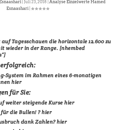
Esnaashari
|
Juli 23, 2018
|
Analyse Einzelwerte Hamed
Esnaashari
|
t auf Tagesschauen die horizontale 12.600 zu
mit wieder in der Range. [nhembed
“]
erfolgreich:
ing-System im Rahmen eines 6-monatigen
nnen
hier
n für Sie:
f weiter steigende Kurse
hier
ür die Bullen! ?
hier
usbruch dank Zahlen?
hier