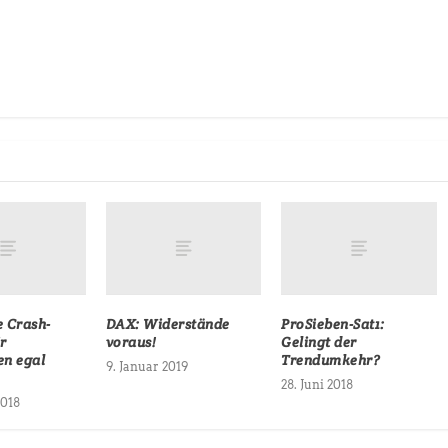
 Crash-
DAX: Widerstände
ProSieben-Sat1:
r
voraus!
Gelingt der
n egal
Trendumkehr?
9. Januar 2019
28. Juni 2018
2018