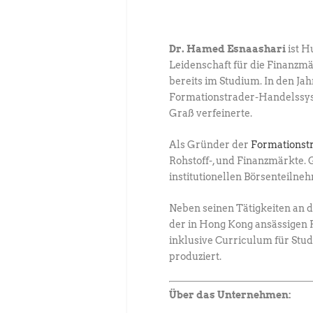
Dr. Hamed Esnaashari
ist H
Leidenschaft für die Finanzm
bereits im Studium. In den Ja
Formationstrader-Handelssyst
Graß verfeinerte.
Als Gründer der
Formationst
Rohstoff-, und Finanzmärkte
institutionellen Börsenteilne
Neben seinen Tätigkeiten an 
der in Hong Kong ansässigen F
inklusive Curriculum für Stu
produziert.
Über das Unternehmen: