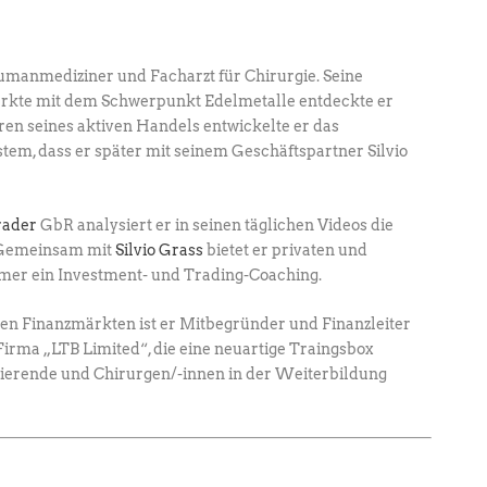
umanmediziner und Facharzt für Chirurgie. ­Seine
ärkte mit dem Schwerpunkt Edel­metalle entdeckte er
hren seines aktiven Handels entwickelte er das
em, dass er später mit seinem Geschäftspartner Silvio
rader
GbR analysiert er in seinen täglichen ­Videos die
. Gemeinsam mit
Silvio Grass
­bietet er privaten und
hmer ein Investment- und ­Trading-Coaching.
den Finanzmärkten ist er Mitbegründer und Finanzleiter
irma „LTB Limited“, die eine neuartige Traingsbox
dierende und Chirurgen/-innen in der Weiterbildung