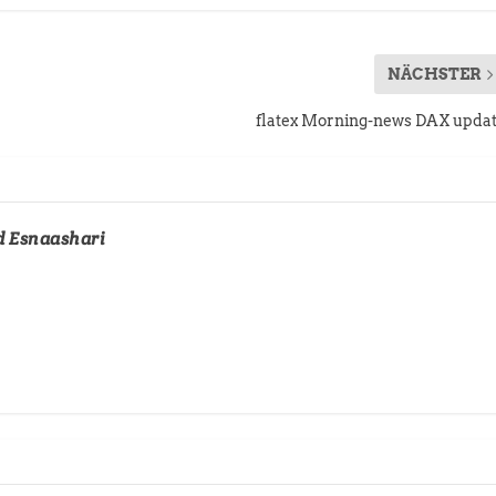
NÄCHSTER
flatex Morning-news DAX upda
d Esnaashari