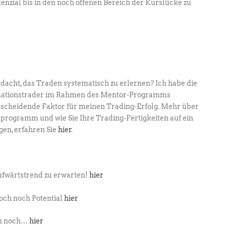
otenzial bis in den noch offenen Bereich der Kurslücke zu
dacht, das Traden systematisch zu erlernen? Ich habe die
mationstrader im Rahmen des Mentor-Programms
ntscheidende Faktor für meinen Trading-Erfolg. Mehr über
rogramm und wie Sie Ihre Trading-Fertigkeiten auf ein
gen, erfahren Sie
hier
.
:
ufwärtstrend zu erwarten!
hier
doch noch Potential
hier
en noch…
hier