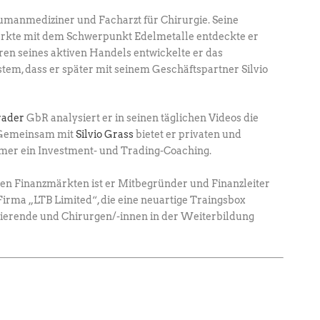
umanmediziner und Facharzt für Chirurgie. ­Seine
ärkte mit dem Schwerpunkt Edel­metalle entdeckte er
hren seines aktiven Handels entwickelte er das
em, dass er später mit seinem Geschäftspartner Silvio
rader
GbR analysiert er in seinen täglichen ­Videos die
. Gemeinsam mit
Silvio Grass
­bietet er privaten und
hmer ein Investment- und ­Trading-Coaching.
den Finanzmärkten ist er Mitbegründer und Finanzleiter
irma „LTB Limited“, die eine neuartige Traingsbox
dierende und Chirurgen/-innen in der Weiterbildung