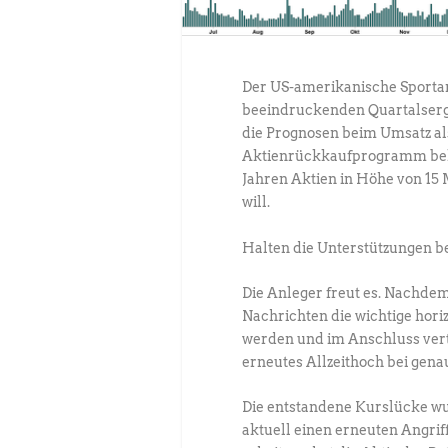
Der US-amerikanische Sportart
beeindruckenden Quartalserg
die Prognosen beim Umsatz a
Aktienrückkaufprogramm bek
Jahren Aktien in Höhe von 15 
will.
Halten die Unterstützungen be
Die Anleger freut es. Nachde
Nachrichten die wichtige hori
werden und im Anschluss verte
erneutes Allzeithoch bei gena
Die entstandene Kurslücke wu
aktuell einen erneuten Angriff