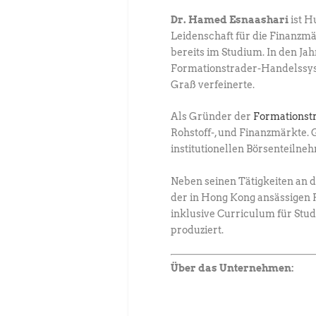
Dr. Hamed Esnaashari
ist H
Leidenschaft für die Finanzm
bereits im Studium. In den Ja
Formationstrader-Handelssyst
Graß verfeinerte.
Als Gründer der
Formationst
Rohstoff-, und Finanzmärkte
institutionellen Börsenteilne
Neben seinen Tätigkeiten an 
der in Hong Kong ansässigen F
inklusive Curriculum für Stu
produziert.
Über das Unternehmen: