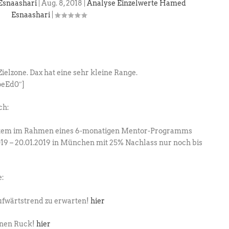
Esnaashari
|
Aug. 8, 2018
|
Analyse Einzelwerte Hamed
Esnaashari
|
Zielzone. Dax hat eine sehr kleine Range.
eEd0″]
ch:
ystem im Rahmen eines 6-monatigen Mentor-Programms
19 – 20.01.2019 in München mit 25% Nachlass nur noch bis
e:
ufwärtstrend zu erwarten!
hier
inen Ruck!
hier