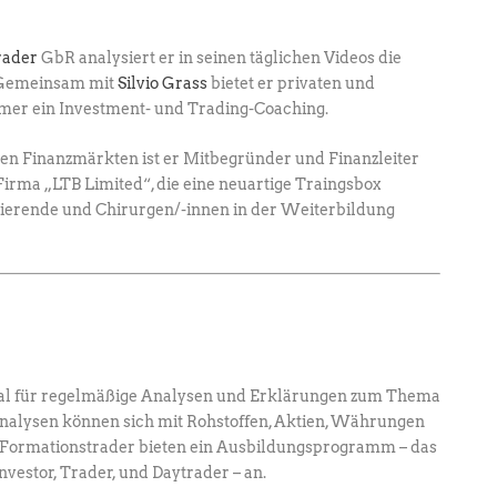
rader
GbR analysiert er in seinen täglichen ­Videos die
. Gemeinsam mit
Silvio Grass
­bietet er privaten und
hmer ein Investment- und ­Trading-Coaching.
den Finanzmärkten ist er Mitbegründer und Finanzleiter
irma „LTB Limited“, die eine neuartige Traingsbox
dierende und Chirurgen/-innen in der Weiterbildung
al für regelmäßige Analysen und Erklärungen zum Thema
Analysen können sich mit Rohstoffen, Aktien, Währungen
ie Formationstrader bieten ein Ausbildungsprogramm – das
estor, Trader, und Daytrader – an.