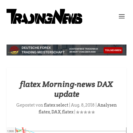
flatex Morning-news DAX
update
Gepostet von
flatex select
|
Aug. 8, 2018
|
Analysen
flatex
,
DAX
,
flatex
|