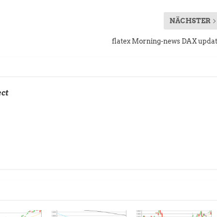
NÄCHSTER
flatex Morning-news DAX upda
ect