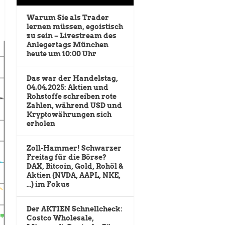
Warum Sie als Trader
lernen müssen, egoistisch
zu sein – Livestream des
Anlegertags München
heute um 10:00 Uhr
Das war der Handelstag,
04.04.2025: Aktien und
Rohstoffe schreiben rote
Zahlen, während USD und
Kryptowährungen sich
erholen
Zoll-Hammer! Schwarzer
Freitag für die Börse?
DAX, Bitcoin, Gold, Rohöl &
Aktien (NVDA, AAPL, NKE,
…) im Fokus
Der AKTIEN Schnellcheck:
Costco Wholesale,