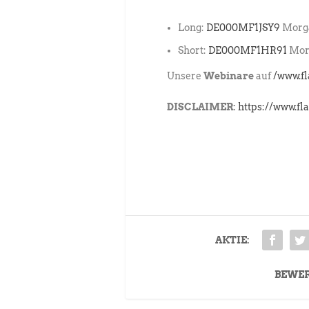
Long:
DE000MF1JSY9
Morga
Short:
DE000MF1HR91
Morg
Unsere
Webinare
auf
/www.f
DISCLAIMER:
https://www.fl
AKTIE:
BEWE