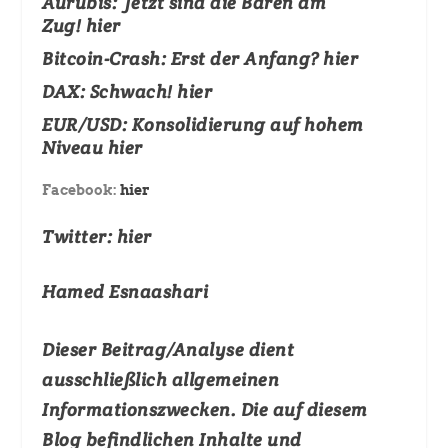
Aurubis:
Jetzt sind die Bären am
Zug!
hier
Bitcoin-Crash:
Erst der Anfang?
hier
DAX:
Schwach!
hier
EUR/USD:
Konsolidierung auf hohem
Niveau
hier
Facebook:
hier
Twitter:
hier
Hamed Esnaashari
Dieser Beitrag/Analyse dient
ausschließlich allgemeinen
Informationszwecken. Die auf diesem
Blog befindlichen Inhalte und