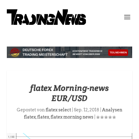
flatex Morning-news
EUR/USD
Gepostet von
flatex select
|
Sep. 12, 2018
|
Analysen
flatex
,
flatex
,
flatex morning news
|