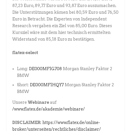
87,23 Euro, 89,77 Euro und 93,87 Euro auszumachen.
Die Unterstützungen kämen bei 80,59 Euro und 76,50
Euro in Betracht. Die Experten von Independent
Research vergaben ein Ziel von 85,00 Euro. Dieses
Kursziel wäre mit dem hier technisch ermittelten
Widerstand von 85,18 Euro zu bestätigen.
flatex-select
Long:
DE000MF1G708
Morgan Stanley Faktor 2
BMW
Short:
DE000MF1HQY7
Morgan Stanley Faktor 2
BMW
Unsere
Webinare
auf
/www.flatex.de/akademie/webinare/
DISCLAIMER:
https://www.flatex.de/online-
broker/unterseiten/rechtliches/disclaimer/