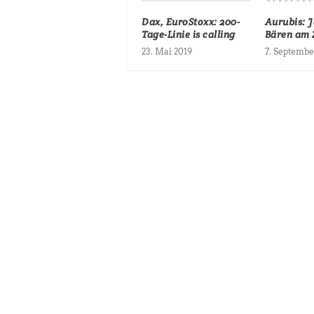
Dax, EuroStoxx: 200-
Aurubis: J
Tage-Linie is calling
Bären am 
23. Mai 2019
7. Septembe