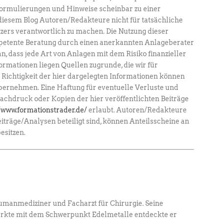
ormulierungen und Hinweise scheinbar zu einer
diesem Blog Autoren/Redakteure nicht für tatsächliche
zers verantwortlich zu machen. Die Nutzung dieser
mpetente Beratung durch einen anerkannten Anlageberater
an, dass jede Art von Anlagen mit dem Risiko finanzieller
formationen liegen Quellen zugrunde, die wir für
e Richtigkeit der hier dargelegten Informationen können
bernehmen. Eine Haftung für eventuelle Verluste und
achdruck oder Kopien der hier veröffentlichten Beiträge
/www.formationstrader.de/
erlaubt. Autoren/Redakteure
eiträge/Analysen beteiligt sind, können Anteilsscheine an
esitzen.
umanmediziner und Facharzt für Chirurgie. ­Seine
ärkte mit dem Schwerpunkt Edel­metalle entdeckte er