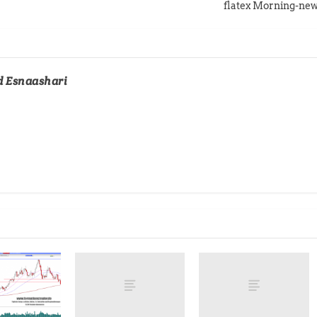
flatex Morning-ne
d Esnaashari