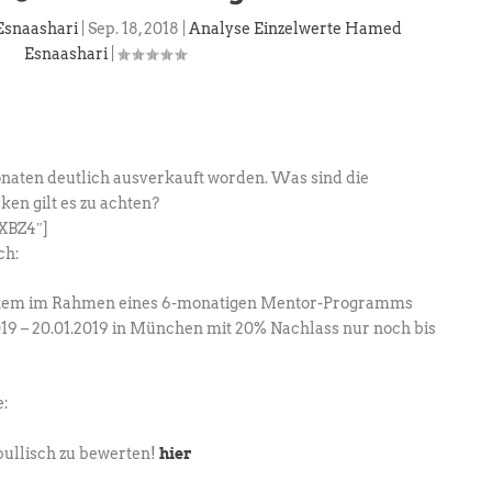
Esnaashari
|
Sep. 18, 2018
|
Analyse Einzelwerte Hamed
Esnaashari
|
Monaten deutlich ausverkauft worden. Was sind die
en gilt es zu achten?
XBZ4″]
ch:
ystem im Rahmen eines 6-monatigen Mentor-Programms
19 – 20.01.2019 in München mit 20% Nachlass nur noch bis
e:
 bullisch zu bewerten!
hier