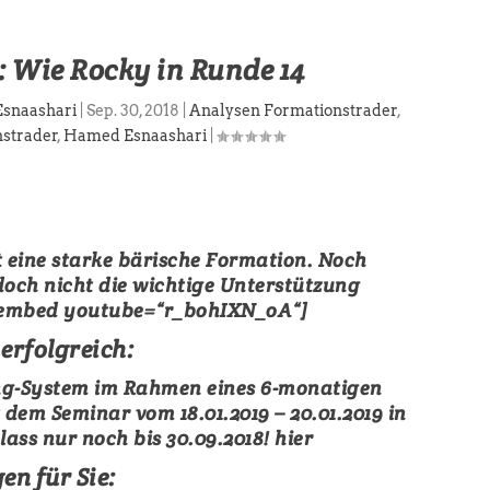
: Wie Rocky in Runde 14
Esnaashari
|
Sep. 30, 2018
|
Analysen Formationstrader
,
strader
,
Hamed Esnaashari
|
t eine starke bärische Formation. Noch
doch nicht die wichtige Unterstützung
hembed youtube=“r_bohIXN_oA“]
erfolgreich:
ing-System im Rahmen eines 6-monatigen
em Seminar vom 18.01.2019 – 20.01.2019 in
ss nur noch bis 30.09.2018!
hier
n für Sie: