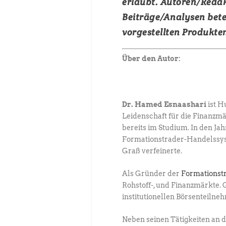
erlaubt. Autoren/Redakt
Beiträge/Analysen betei
vorgestellten Produkten
Über den Autor:
Dr. Hamed Esnaashari
ist H
Leidenschaft für die Finanzm
bereits im Studium. In den Ja
Formationstrader-Handelssyst
Graß verfeinerte.
Als Gründer der
Formationst
Rohstoff-, und Finanzmärkte
institutionellen Börsenteilne
Neben seinen Tätigkeiten an 