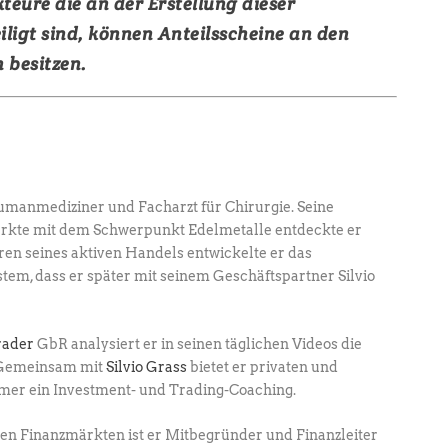
eure die an der Erstellung dieser
ligt sind, können Anteilsscheine an den
 besitzen.
umanmediziner und Facharzt für Chirurgie. ­Seine
ärkte mit dem Schwerpunkt Edel­metalle entdeckte er
hren seines aktiven Handels entwickelte er das
em, dass er später mit seinem Geschäftspartner Silvio
rader
GbR analysiert er in seinen täglichen ­Videos die
. Gemeinsam mit
Silvio Grass
­bietet er privaten und
hmer ein Investment- und ­Trading-Coaching.
den Finanzmärkten ist er Mitbegründer und Finanzleiter