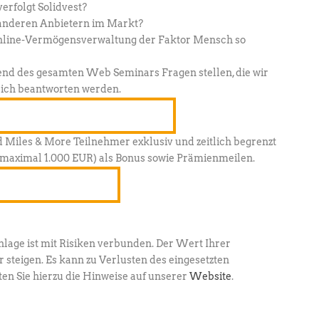
erfolgt Solidvest?
 anderen Anbietern im Markt?
Online-Vermögensverwaltung der Faktor Mensch so
nd des gesamten Web Seminars Fragen stellen, die wir
ich beantworten werden.
t zu unserem Web Seminar an
 Miles & More Teilnehmer exklusiv und zeitlich begrenzt
maximal 1.000 EUR) als Bonus sowie Prämienmeilen.
nd Bonus sichern
nlage ist mit Risiken verbunden. Der Wert Ihrer
 steigen. Es kann zu Verlusten des eingesetzten
en Sie hierzu die Hinweise auf unserer
Website
.