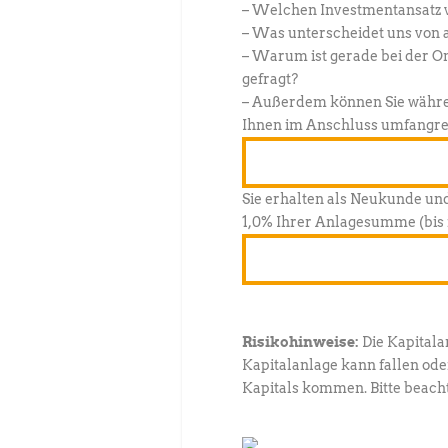
– Welchen Investmentansatz v
– Was unterscheidet uns von
– Warum ist gerade bei der 
gefragt?
– Außerdem können Sie währe
Ihnen im Anschluss umfangre
Melden Sie sich jetz
Sie erhalten als Neukunde und
1,0% Ihrer Anlagesumme (bis 
Jetzt Kunde werden u
Risikohinweise:
Die Kapitala
Kapitalanlage kann fallen oder
Kapitals kommen. Bitte beacht