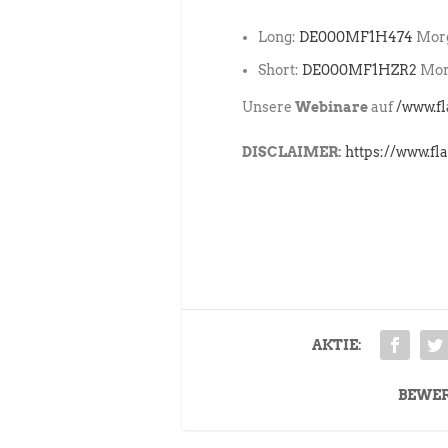
Long:
DE000MF1H474
Morg
Short:
DE000MF1HZR2
Morg
Unsere
Webinare
auf
/www.f
DISCLAIMER:
https://www.fl
AKTIE:
BEWE