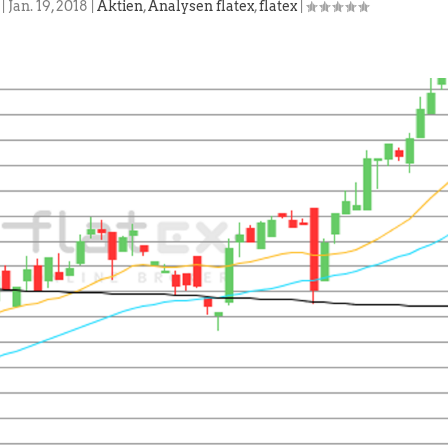
|
Jan. 19, 2018
|
Aktien
,
Analysen flatex
,
flatex
|