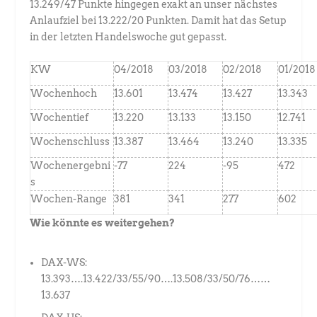
13.249/47 Punkte hingegen exakt an unser nächstes
Anlaufziel bei 13.222/20 Punkten. Damit hat das Setup
in der letzten Handelswoche gut gepasst.
KW
04/2018
03/2018
02/2018
01/2018
Wochenhoch
13.601
13.474
13.427
13.343
Wochentief
13.220
13.133
13.150
12.741
Wochenschluss
13.387
13.464
13.240
13.335
Wochenergebni
-77
224
-95
472
s
Wochen-Range
381
341
277
602
Wie könnte es weitergehen?
DAX-WS:
13.393….13.422/33/55/90….13.508/33/50/76……
13.637