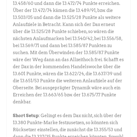
13.458/60 und dann die 13.472/74 Punkte erreichen.
Über der 13.472/74 kämen die 13.489/91, bzw. die
13.503/05 und dann die 13.525/28 Punkte als weitere
Anlaufziele in Betracht. Kann sich der Dax erneut
über die 13.525/28 Punkte schieben, so wären die
nächsten Anlaufmarken bei 13.540/42, bei 13.556/58,
bei 13.569/71 und dann bei 13.585/87 Punkten zu
suchen. Mit dem Überwinden der 13.585/87 Punkte
wäre der Weg dann an das Allzeithoch frei. Schafft es
der Dax in der kommenden Handelswoche über die
13.601 Punkte, wären die 13.622/24, die 13.637/39 und
die 13.651/53 Punkte die weiteren Anlaufziele auf der
Oberseite. Bei ausgeprägter Dynamik wäre auch ein
Erreichen der 13.663/65 bzw. der 13.675/77 Punkte
denkbar.
Short Setup:
Gelingt es dem Dax nicht, sich über der
13.380 Punkte-Marke festzusetzen, so könnten sich
Rücksetzer einstellen, die zunächst die 13.355/53 und
dann die 13.337/35 Punkte erreichen könnten. Sowohl