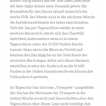
aktuell völlig anders wie der Dow Jones, dem neue
All-time-highs immer neue Dynamik geben. Ein
Bremsklotz für den Dax ist aktuell sicherlich der
starke EUR. Der könnte auch in der nächsten Woche
die Aufwärtsambitionen des Index einschränken.
Fällt der Dax per Tagesschluss wieder in seine
neutrale Box zurück, würde sich das Chartbild
eintrüben, insbesondere wenn es zu einem
Tagesschluss unter der 13.200 Punkte-Marke
kommt. Dann wären die Bären im Vorteil und
könnten den Dax zügig bis an die Unterkante der
neutralen Box bringen. Sollte sich dieses Szenario
einstellen, so wäre der Ausbruch an die 13.600
Punkte in der letzten Handelswoche ein klassischer
Fehlausbruch gewesen.
Im Tageschart hat sich eine „Trompete“ ausgebildet.
Der Dax hat die Oberkante der Trompete in der
letzten Woche erreicht und überschritten, aber den
Tagesschluss über dieser Linie nicht bestätigt. Am