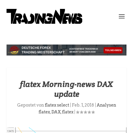
flatex Morning-news DAX
update
Gepostet von
flatex select
|
Feb. 1, 2018
|
Analysen
flatex
,
DAX
,
flatex
|