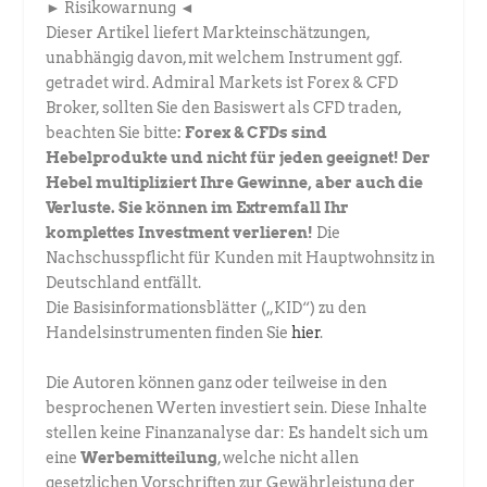
► Risikowarnung ◄
Dieser Artikel liefert Markteinschätzungen,
unabhängig davon, mit welchem Instrument ggf.
getradet wird. Admiral Markets ist Forex & CFD
Broker, sollten Sie den Basiswert als CFD traden,
beachten Sie bitte
: Forex & CFDs sind
Hebelprodukte und nicht für jeden geeignet! Der
Hebel multipliziert Ihre Gewinne, aber auch die
Verluste. Sie können im Extremfall Ihr
komplettes Investment verlieren!
Die
Nachschusspflicht für Kunden mit Hauptwohnsitz in
Deutschland entfällt.
Die Basisinformationsblätter („KID“) zu den
Handelsinstrumenten finden Sie
hier
.
Die Autoren können ganz oder teilweise in den
besprochenen Werten investiert sein. Diese Inhalte
stellen keine Finanzanalyse dar: Es handelt sich um
eine
Werbemitteilung
, welche nicht allen
gesetzlichen Vorschriften zur Gewährleistung der