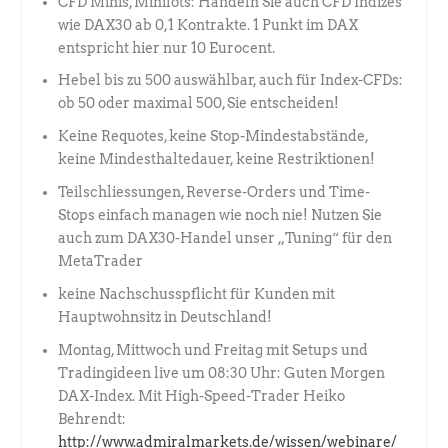
CFD Minis, Minilots: Handeln Sie auch CFD Indizes
wie DAX30 ab 0,1 Kontrakte. 1 Punkt im DAX
entspricht hier nur 10 Eurocent.
Hebel bis zu 500 auswählbar, auch für Index-CFDs:
ob 50 oder maximal 500, Sie entscheiden!
Keine Requotes, keine Stop-Mindestabstände,
keine Mindesthaltedauer, keine Restriktionen!
Teilschliessungen, Reverse-Orders und Time-
Stops einfach managen wie noch nie! Nutzen Sie
auch zum DAX30-Handel unser „Tuning“ für den
MetaTrader
keine Nachschusspflicht für Kunden mit
Hauptwohnsitz in Deutschland!
Montag, Mittwoch und Freitag mit Setups und
Tradingideen live um 08:30 Uhr: Guten Morgen
DAX-Index. Mit High-Speed-Trader Heiko
Behrendt:
http://www.admiralmarkets.de/wissen/webinare/